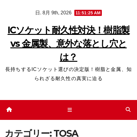
コ
日. 8月 9th, 2026
11:51:26 AM
ン
テ
ICソケット耐久性対決！樹脂製
ン
vs 金属製、意外な落とし穴と
ツ
へ
は？
ス
キ
長持ちするICソケット選びの決定版！樹脂と金属、知
ッ
られざる耐久性の真実に迫る
プ
カテゴリー:
TOSA