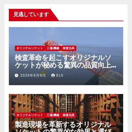
見逃しています
オリジナルソケット
工場/機械
検査治具
検査革命を起こすオリジナルソ
ケットが秘める驚異の品質向上
効果
2026年8月9日
EIJI
オリジナルソケット
工場/機械
検査治具
製造現場を革新するオリジナル
ソケットの驚異的な効果と選び