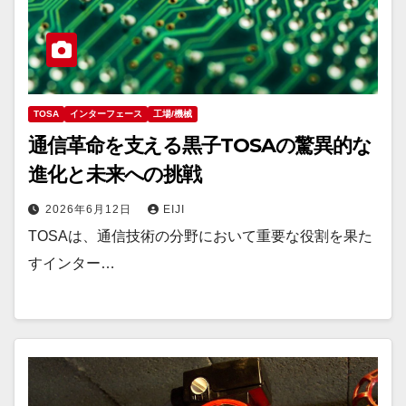
TOSA
インターフェース
工場/機械
通信革命を支える黒子TOSAの驚異的な
進化と未来への挑戦
2026年6月12日
EIJI
TOSAは、通信技術の分野において重要な役割を果た
すインター…