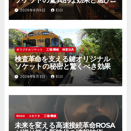
方
2026年8月6日
EIJI
オリジナルソケット
工場/機械
検査治具
検査革命を支える鍵オリジナル
ソケットの秘密と驚くべき効果
2026年8月3日
EIJI
ROSA
コネクタ
工場/機械
未来を変える高速接続革命ROSA