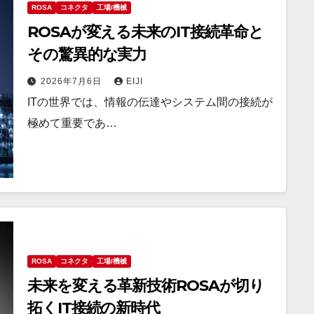
ROSA
コネクタ
工場/機械
ROSAが変える未来のIT接続革命と
その驚異的な実力
2026年7月6日
EIJI
ITの世界では、情報の伝達やシステム間の接続が
極めて重要であ…
ROSA
コネクタ
工場/機械
未来を変える革新技術ROSAが切り
拓くIT接続の新時代