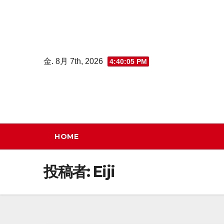
コ
ン
テ
ン
金. 8月 7th, 2026
4:40:07 PM
ツ
へ
ス
キ
ッ
HOME
プ
投稿者:
Eiji