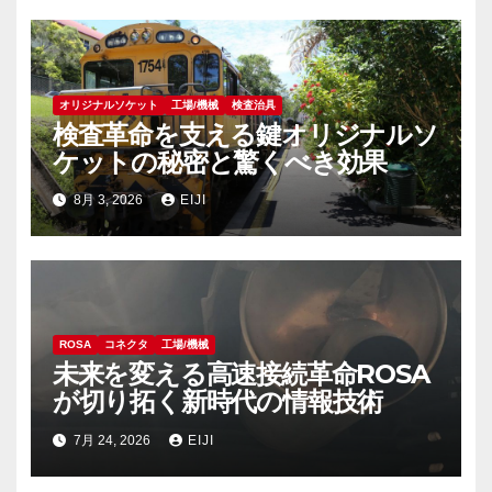
オリジナルソケット
工場/機械
検査治具
検査革命を支える鍵オリジナルソ
ケットの秘密と驚くべき効果
8月 3, 2026
EIJI
ROSA
コネクタ
工場/機械
未来を変える高速接続革命ROSA
が切り拓く新時代の情報技術
7月 24, 2026
EIJI