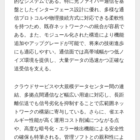
的なシステムである。特に光ファイバー通信を基
盤としたインターフェース設計に優れ、多様な通
信プロトコルや物理接続方式に対応できる柔軟性
を持つため、既存ネットワークへの統合が容易で
ある。また、モジュール化された構造により機能
追加やアップグレードが可能で、将来の技術進歩
にも適応しやすい。通信面では高帯域幅かつ低ノ
イズ環境を提供し、大量データの迅速かつ正確な
送受信を支える。
クラウドサービスや大規模データセンター間の連
結、多拠点間通信など幅広い用途に対応し、長距
離伝送でも信号劣化を抑制することで広範囲ネッ
トワークの構築に寄与している。さらに、省エネ
ルギー性能が高く運用コスト削減につながる点
や、高度な暗号化・エラー検出機能による安全性
の確保も特筆される。管理ソフトとの親和性によ