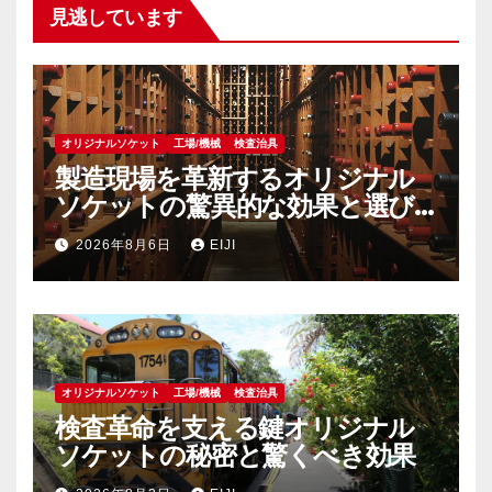
見逃しています
オリジナルソケット
工場/機械
検査治具
製造現場を革新するオリジナル
ソケットの驚異的な効果と選び
方
2026年8月6日
EIJI
オリジナルソケット
工場/機械
検査治具
検査革命を支える鍵オリジナル
ソケットの秘密と驚くべき効果