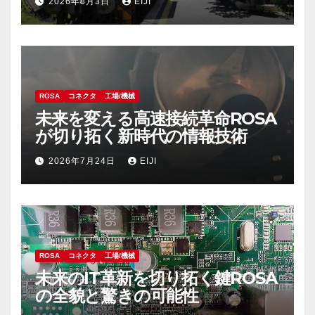
2026年8月3日
EIJI
ROSA
コネクタ
工場/機械
未来を変える高速接続革命ROSA
が切り拓く新時代の情報技術
2026年7月24日
EIJI
ROSA
コネクタ
工場/機械
未来のIT革新を切り拓く鍵ROSA
の全貌と驚きの可能性