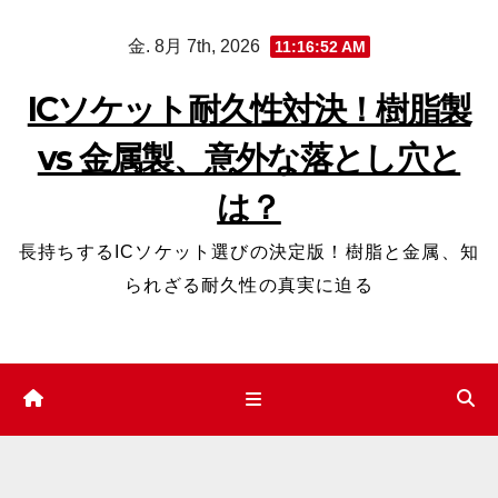
コ
金. 8月 7th, 2026
11:16:53 AM
ン
テ
ICソケット耐久性対決！樹脂製
ン
vs 金属製、意外な落とし穴と
ツ
へ
は？
ス
キ
長持ちするICソケット選びの決定版！樹脂と金属、知
ッ
られざる耐久性の真実に迫る
プ