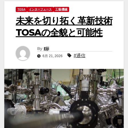
TOSA
インターフェース
工場/機械
未来を切り拓く革新技術
TOSAの全貌と可能性
By
Eiji
#通信
6月 21, 2026