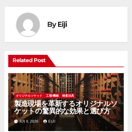
ビ
ゲ
By
Eiji
ー
シ
ョ
Related Post
ン
オリジナルソケット
工場/機械
検査治具
製造現場を革新するオリジナルソ
ケットの驚異的な効果と選び方
8月 6, 2026
EIJI