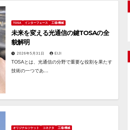
TOSA
インターフェース
工場/機械
未来を変える光通信の鍵TOSAの全
貌解明
2026年5月31日
EIJI
TOSAとは、光通信の分野で重要な役割を果たす
技術の一つであ…
オリジナルソケット
コネクタ
工場/機械