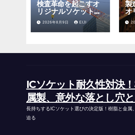
検査革命を起こすオ
製
リジナルソケットが
オ
秘める驚異の品質向
の
2026年8月9日
EIJI
2
上効果
び
ICソケット耐久性対決！樹
属製、意外な落とし穴と
長持ちするICソケット選びの決定版！樹脂と金属
迫る