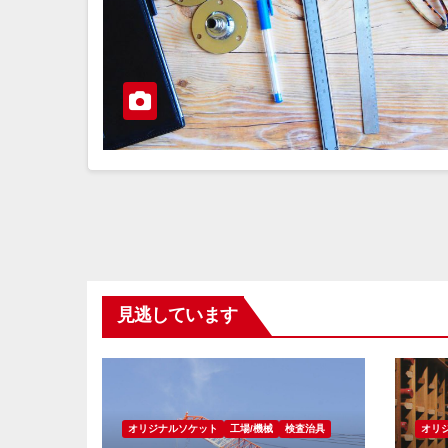
見逃しています
オリジナルソケット
工場/機械
検査治具
オリ