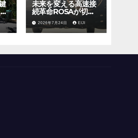
鍵
未来を変える高速接
ット
続革命ROSAが切り
効
拓く新時代の情報技
2026年7月24日
EIJI
術