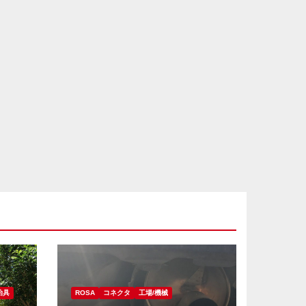
治具
ROSA
コネクタ
工場/機械