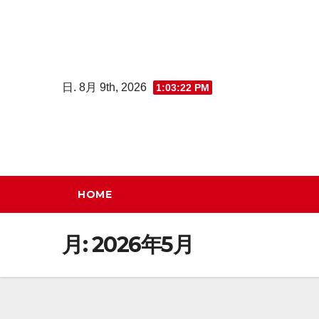
コ
ン
テ
ン
日. 8月 9th, 2026
1:03:22 PM
ツ
へ
ス
キ
ッ
HOME
プ
月:
2026年5月