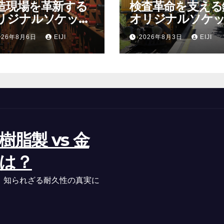
造現場を革新する
検査革命を支える
リジナルソケット
オリジナルソケ
驚異的な効果と選
の秘密と驚くべき
026年8月6日
EIJI
2026年8月3日
EIJI
方
果
脂製 vs 金
は？
、知られざる耐久性の真実に