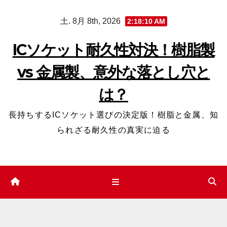
コ
土. 8月 8th, 2026
2:18:11 AM
ン
テ
ICソケット耐久性対決！樹脂製
ン
vs 金属製、意外な落とし穴と
ツ
へ
は？
ス
キ
長持ちするICソケット選びの決定版！樹脂と金属、知
ッ
られざる耐久性の真実に迫る
プ