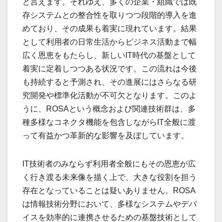
と言えます。それゆえ、多くの企業・組織では既
存システムとの整合性を取りつつ段階的導入を進
めており、その成果も着実に現れています。結果
として利用者の日常生活からビジネス活動まで幅
広く恩恵をもたらし、新しいIT時代の基盤として
着実に定着しつつある状況です。この流れは今後
も持続すると予測され、その進展にはさらなる研
究開発や標準化活動が不可欠となります。このよ
うに、ROSAという概念および関連技術群は、多
種多様なコネクタ機能を包含しながらIT全般に渡
って有益かつ革新的な影響を及ぼしています。
IT技術者のみならず利用者全般にもその恩恵が広
く行き渡る未来像を描く上で、大きな役割を担う
存在となっていることは疑いありません。ROSA
は情報技術分野において、多様なシステムやデバ
イスを効率的に連携させるための基盤技術として