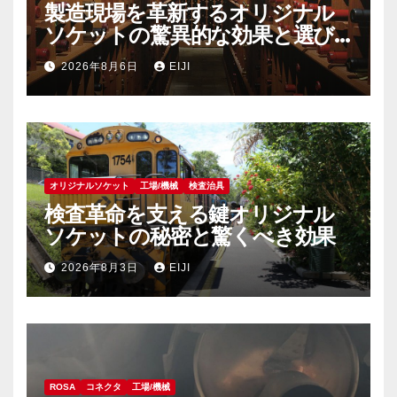
製造現場を革新するオリジナル
ソケットの驚異的な効果と選び
方
2026年8月6日
EIJI
オリジナルソケット
工場/機械
検査治具
検査革命を支える鍵オリジナル
ソケットの秘密と驚くべき効果
2026年8月3日
EIJI
ROSA
コネクタ
工場/機械