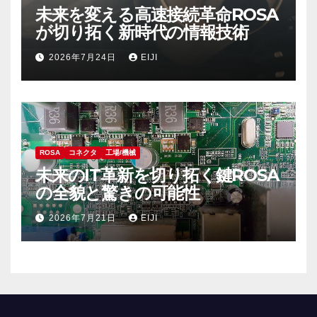
未来を変える高速接続革命ROSA
が切り拓く新時代の情報技術
2026年7月24日
EIJI
ROSA
コネクタ
工場/機械
未来のIT革新を切り拓く鍵ROSA
の全貌と驚きの可能性
2026年7月21日
EIJI