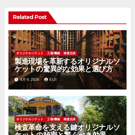
ョ
Related Post
ン
オリジナルソケット
工場/機械
検査治具
製造現場を革新するオリジナルソ
ケットの驚異的な効果と選び方
8月 6, 2026
EIJI
オリジナルソケット
工場/機械
検査治具
検査革命を支える鍵オリジナルソ
ケットの秘密と驚くべき効果