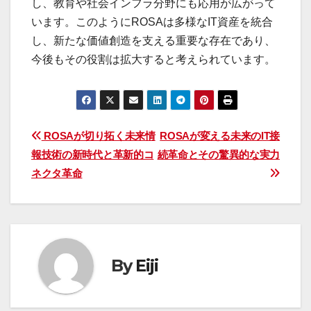
し、教育や社会インフラ分野にも応用が広がって
います。このようにROSAは多様なIT資産を統合
し、新たな価値創造を支える重要な存在であり、
今後もその役割は拡大すると考えられています。
投
ROSAが切り拓く未来情
ROSAが変える未来のIT接
報技術の新時代と革新的コ
続革命とその驚異的な実力
稿
ネクタ革命
ナ
ビ
ゲ
By
Eiji
ー
シ