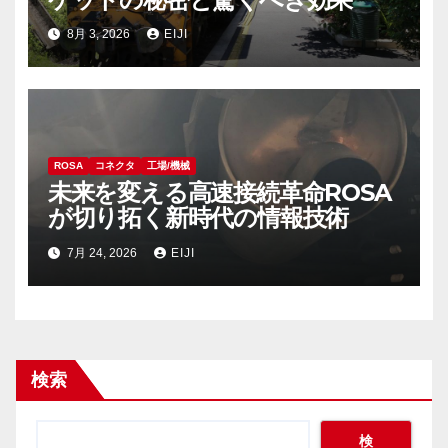
8月 3, 2026
EIJI
ROSA
コネクタ
工場/機械
未来を変える高速接続革命ROSA
が切り拓く新時代の情報技術
7月 24, 2026
EIJI
検索
検