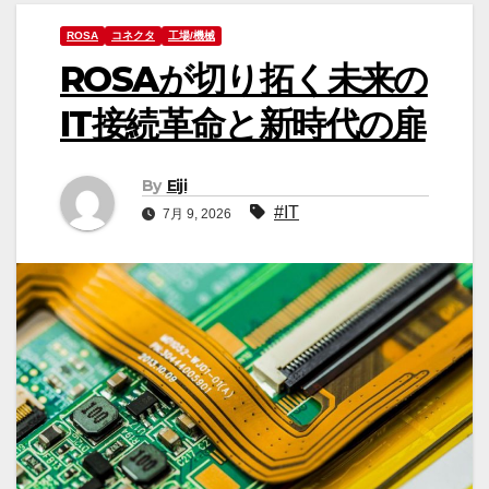
ROSA
コネクタ
工場/機械
ROSAが切り拓く未来の
IT接続革命と新時代の扉
By
Eiji
#IT
7月 9, 2026