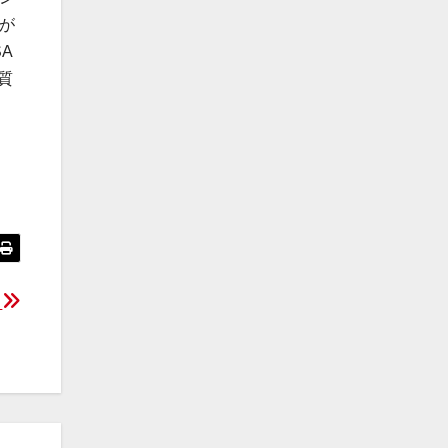
が
A
質
命