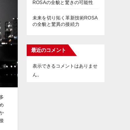
ROSAの全貌と驚きの可能性
未来を切り拓く革新技術ROSA
の全貌と驚異の接続力
最近のコメント
表示できるコメントはありませ
ん。
多
め
か
接