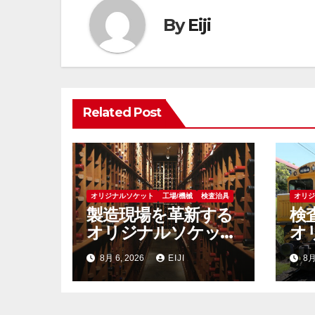
ゲ
By
Eiji
ー
シ
ョ
Related Post
ン
オリジナルソケット
工場/機械
検査治具
オリ
製造現場を革新する
検
オリジナルソケット
オ
の驚異的な効果と選
の
8月 6, 2026
EIJI
8月
び方
果