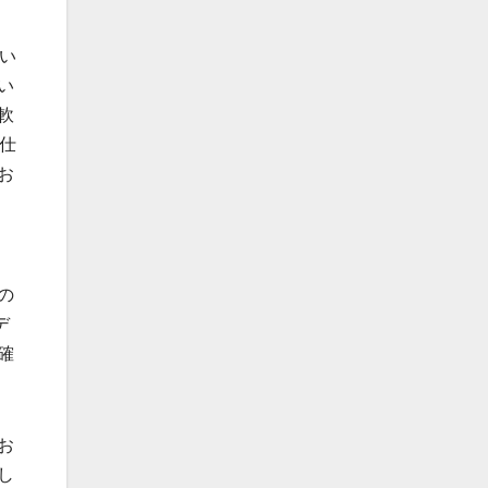
い
い
軟
仕
お
の
デ
確
お
し