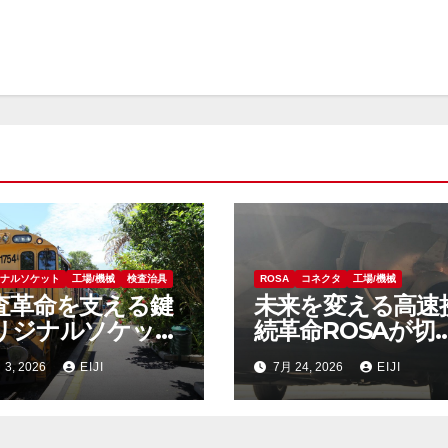
ジナルソケット
工場/機械
検査治具
ROSA
コネクタ
工場/機械
査革命を支える鍵
未来を変える高速
リジナルソケット
続革命ROSAが切
秘密と驚くべき効
拓く新時代の情報
 3, 2026
EIJI
7月 24, 2026
EIJI
術