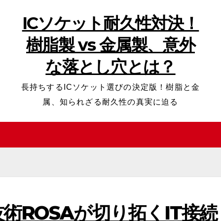
ICソケット耐久性対決！
樹脂製 vs 金属製、意外
な落とし穴とは？
長持ちするICソケット選びの決定版！樹脂と金
属、知られざる耐久性の真実に迫る
術ROSAが切り拓くIT接続