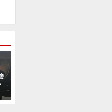
接
り
技