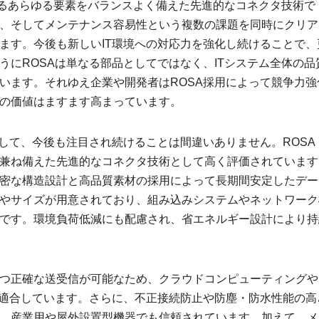
れるあらゆる要素をバランスよく備えた先進的なコネクタ技術で
、そしてメンテナンス容易性という複数の課題を同時にクリア
ます。今後も新しいIT環境への対応力を強化し続けることで、
うにROSAは単なる部品としてではなく、ITシステム全体の品
います。それゆえ企業や開発者はROSA採用によって競争力強
の価値はますます高まっています。
して、今後も注目され続けることは間違いありません。ROSA
兼ね備えた先進的なコネクタ技術として高く評価されています
密な構造設計と高品質素材の採用によって長期間安定したデー
やサイズが用意されており、組み込みシステムやネットワーク
です。環境負荷低減にも配慮され、省エネルギー設計により持
つ正確な送受信が可能なため、クラウドコンピューティングや
も適合しています。さらに、不正接続防止や防塵・防水性能の高
、産業用や屋外設置型機器でも信頼されています。加えて、メ