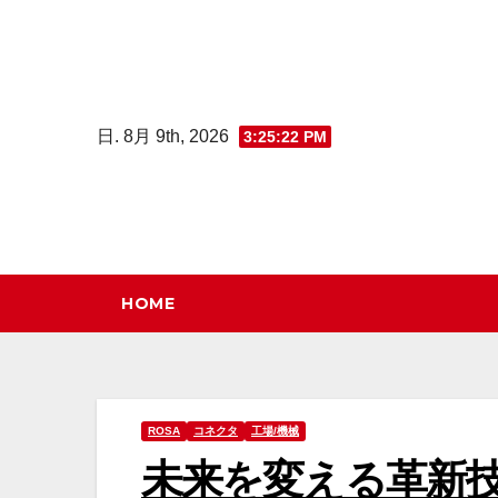
コ
ン
テ
ン
日. 8月 9th, 2026
3:25:23 PM
ツ
へ
ス
キ
ッ
HOME
プ
ROSA
コネクタ
工場/機械
未来を変える革新技