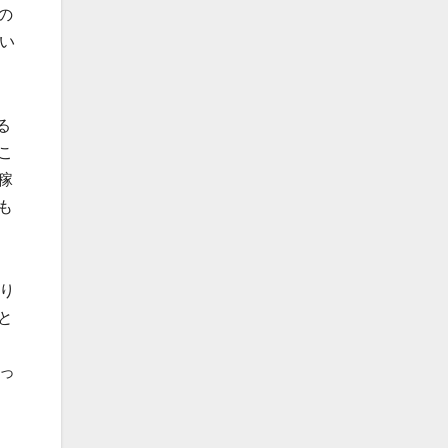
の
い
る
こ
稼
も
り
と
っ