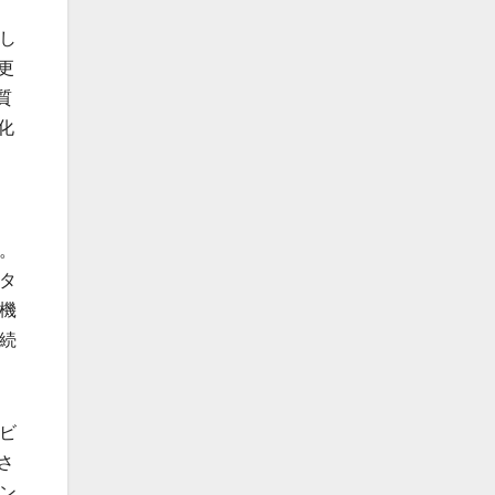
し
更
質
化
。
タ
機
続
ビ
さ
ン